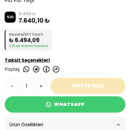
Pia Puf Yeşil
8.489 ₺
%
10
7.640,10 ₺
Havale/EFT Fiyatı
₺ 6.494,09
%15 ek indirim kazanın
Taksit Seçenekleri
Paylaş
:
SEPETE EKLE
WHATSAPP
Ürün Özellikleri