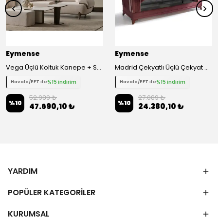
Eymense
Eymense
Vega Üçlü Koltuk Kanepe + Sehpa Modülü
Madrid Çekyatlı Üçlü Çekyat Kanepe - Mor
%15 indirim
%15 indirim
Havale/EFT ile
Havale/EFT ile
52.989 ₺
27.089 ₺
%
10
%
10
47.690,10 ₺
24.380,10 ₺
YARDIM
POPÜLER KATEGORİLER
KURUMSAL