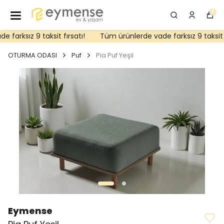
0
arksız 9 taksit fırsatı!
Tüm ürünlerde vade farksız 9 taksit fı
OTURMA ODASI
Puf
Pia Puf Yeşil
Eymense