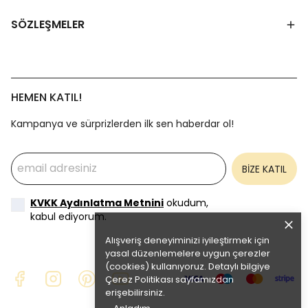
SÖZLEŞMELER
HEMEN KATIL!
Kampanya ve sürprizlerden ilk sen haberdar ol!
BİZE KATIL
KVKK Aydınlatma Metnini
okudum,
kabul ediyorum.
Alışveriş deneyiminizi iyileştirmek için
yasal düzenlemelere uygun çerezler
(cookies) kullanıyoruz. Detaylı bilgiye
Çerez Politikası
sayfamızdan
erişebilirsiniz.