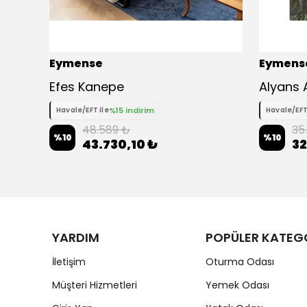
Eymense
Eymens
Efes Kanepe
%15 indirim
Havale/EFT ile
Havale/EFT
48.589 ₺
35
%
10
%
10
43.730,10 ₺
32
YARDIM
POPÜLER KATEG
İletişim
Oturma Odası
Müşteri Hizmetleri
Yemek Odası