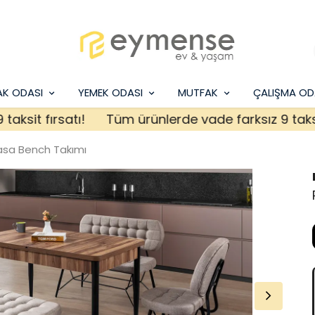
AK ODASI
YEMEK ODASI
MUTFAK
ÇALIŞMA OD
t fırsatı!
Tüm ürünlerde vade farksız 9 taksit fır
asa Bench Takımı