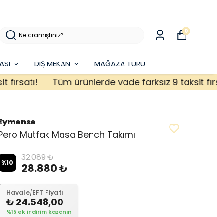
0
ASI
DIŞ MEKAN
MAĞAZA TURU
satı!
Tüm ürünlerde vade farksız 9 taksit fırsatı!
Eymense
Pero Mutfak Masa Bench Takımı
32.089 ₺
%
10
28.880 ₺
Havale/EFT Fiyatı
₺ 24.548,00
%15 ek indirim kazanın