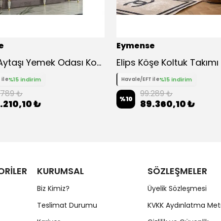
e
Eymense
Alyans Aytaşı Yemek Odası Konsol - Gri
Elips Köşe Koltuk Takım
%15 indirim
%15 indirim
 ile
Havale/EFT ile
.789 ₺
99.289 ₺
%
10
.210,10 ₺
89.360,10 ₺
ORİLER
KURUMSAL
SÖZLEŞMELER
Biz Kimiz?
Üyelik Sözleşmesi
Teslimat Durumu
KVKK Aydınlatma Met