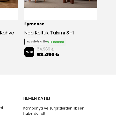
Eymense
Eyme
ı Kahve
Noa Koltuk Takımı 3+1
%15 indirim
Havale/EFT ile
Havale
64.989 ₺
%
10
%
10
58.490 ₺
HEMEN KATIL!
ni
Kampanya ve sürprizlerden ilk sen
haberdar ol!