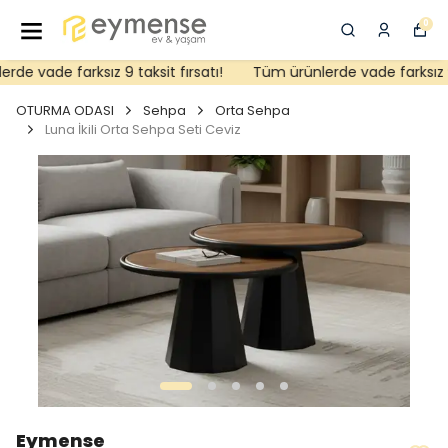
0
e vade farksız 9 taksit fırsatı!
Tüm ürünlerde vade farksız 9 ta
OTURMA ODASI
Sehpa
Orta Sehpa
Luna İkili Orta Sehpa Seti Ceviz
Eymense