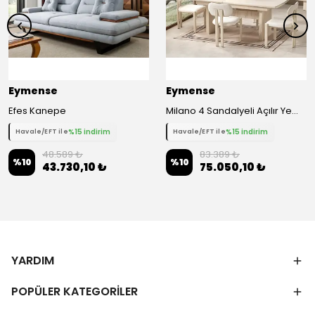
Eymense
Eymense
Efes Kanepe
Milano 4 Sandalyeli Açılır Yemek Masa Takımı
%15 indirim
%15 indirim
Havale/EFT ile
Havale/EFT ile
48.589 ₺
83.389 ₺
%
10
%
10
43.730,10 ₺
75.050,10 ₺
YARDIM
POPÜLER KATEGORİLER