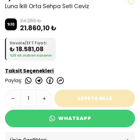
Luna İkili Orta Sehpa Seti Ceviz
24.289 ₺
%
10
21.860,10 ₺
Havale/EFT Fiyatı
₺ 18.581,08
%15 ek indirim kazanın
Taksit Seçenekleri
Paylaş
:
SEPETE EKLE
WHATSAPP