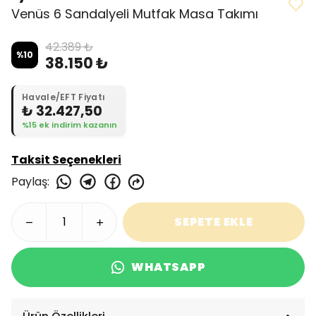
Venüs 6 Sandalyeli Mutfak Masa Takımı
42.389 ₺
%
10
38.150 ₺
Havale/EFT Fiyatı
₺ 32.427,50
%15 ek indirim kazanın
Taksit Seçenekleri
Paylaş
:
SEPETE EKLE
WHATSAPP