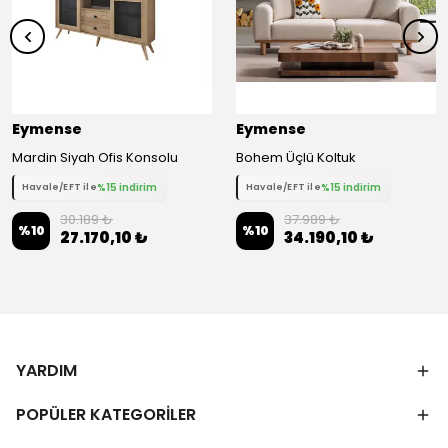
Eymense
Eymense
Mardin Siyah Ofis Konsolu
Bohem Üçlü Koltuk
%15 indirim
%15 indirim
Havale/EFT ile
Havale/EFT ile
30.189 ₺
37.989 ₺
%
10
%
10
27.170,10 ₺
34.190,10 ₺
YARDIM
POPÜLER KATEGORİLER