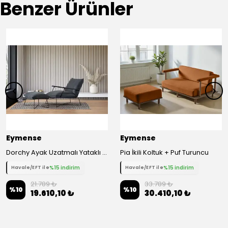
Benzer Ürünler
Eymense
Eymense
Dorchy Ayak Uzatmalı Yataklı Berjer
Pia İkili Koltuk + Puf Turuncu
%15 indirim
%15 indirim
Havale/EFT ile
Havale/EFT ile
21.789 ₺
33.789 ₺
%
10
%
10
19.610,10 ₺
30.410,10 ₺