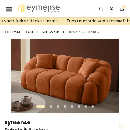
0
ade farksız 9 taksit fırsatı!
Tüm ürünlerde vade farksız 9 taksi
OTURMA ODASI
İkili Koltuk
Bubble İkili Koltuk
Eymense