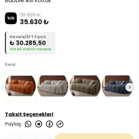
Bubble İkili Koltuk
39.589 ₺
%
10
35.630 ₺
Havale/EFT Fiyatı
₺ 30.285,50
%15 ek indirim kazanın
Renk
Taksit Seçenekleri
Paylaş
: