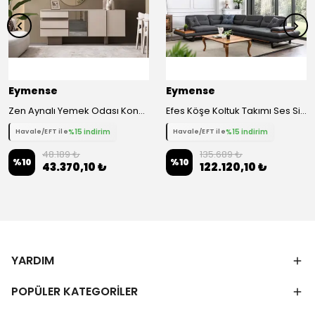
Eymense
Eymense
Zen Aynalı Yemek Odası Konsolu
Efes Köşe Koltuk Takımı Ses Sistemli
%15 indirim
%15 indirim
Havale/EFT ile
Havale/EFT ile
48.189 ₺
135.689 ₺
%
10
%
10
43.370,10 ₺
122.120,10 ₺
YARDIM
POPÜLER KATEGORİLER