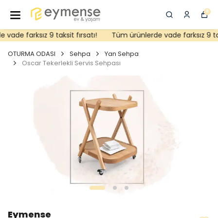
0
ade farksız 9 taksit fırsatı!
Tüm ürünlerde vade farksız 9 taksi
OTURMA ODASI
Sehpa
Yan Sehpa
Oscar Tekerlekli Servis Sehpası
Eymense