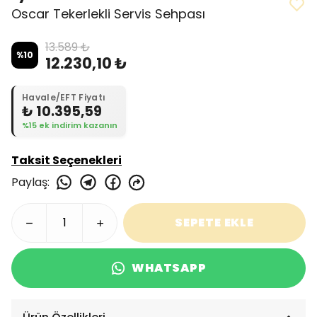
Oscar Tekerlekli Servis Sehpası
13.589 ₺
%
10
12.230,10 ₺
Havale/EFT Fiyatı
₺ 10.395,59
%15 ek indirim kazanın
Taksit Seçenekleri
Paylaş
:
SEPETE EKLE
WHATSAPP