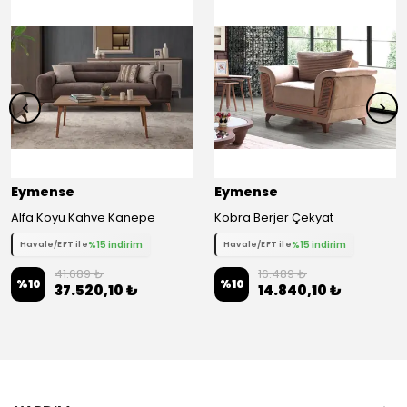
Eymense
Eymense
Alfa Koyu Kahve Kanepe
Kobra Berjer Çekyat
%15 indirim
%15 indirim
Havale/EFT ile
Havale/EFT ile
41.689 ₺
16.489 ₺
%
10
%
10
37.520,10 ₺
14.840,10 ₺