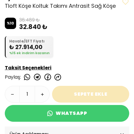
Tloft Köşe Koltuk Takımı Antrasit Sağ Köşe
36.489 ₺
%
10
32.840 ₺
Havale/EFT Fiyatı
₺ 27.914,00
%15 ek indirim kazanın
Taksit Seçenekleri
Paylaş
:
SEPETE EKLE
WHATSAPP