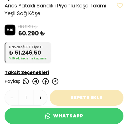
Aries Yataklı Sandıklı Piyonlu Köşe Takımı
Yeşil Sağ Köşe
66.989 ₺
%
10
60.290 ₺
Havale/EFT Fiyatı
₺ 51.246,50
%15 ek indirim kazanın
Taksit Seçenekleri
Paylaş
:
SEPETE EKLE
WHATSAPP