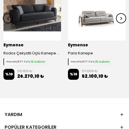
Eymense
Eymense
Rodos Çekyatlı Üçlü Kanepe Çekyat
Paris Kanepe
%15 indirim
%15 indirim
Havale/EFT ile
Havale/EFT ile
29.189 ₺
57.889 ₺
%
10
%
10
26.270,10 ₺
52.100,10 ₺
YARDIM
POPÜLER KATEGORİLER