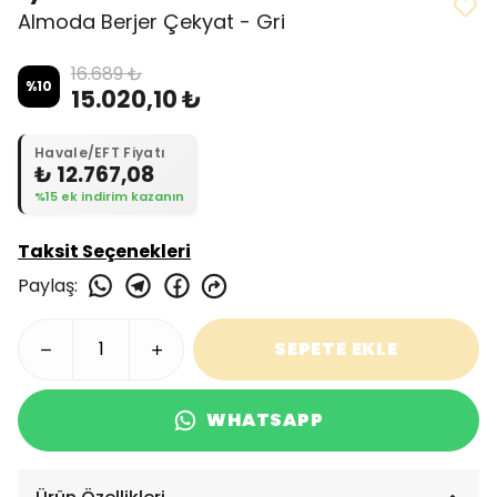
Almoda Berjer Çekyat - Gri
16.689 ₺
%
10
15.020,10 ₺
Havale/EFT Fiyatı
₺ 12.767,08
%15 ek indirim kazanın
Taksit Seçenekleri
Paylaş
:
SEPETE EKLE
WHATSAPP