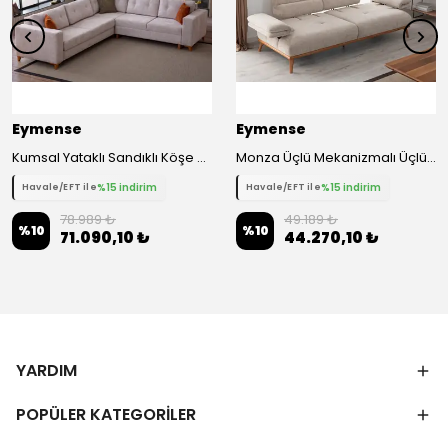
Eymense
Eymense
Kumsal Yataklı Sandıklı Köşe Takımı Krem
Monza Üçlü Mekanizmalı Üçlü Koltuk Kanepe
%15 indirim
%15 indirim
Havale/EFT ile
Havale/EFT ile
78.989 ₺
49.189 ₺
%
10
%
10
71.090,10 ₺
44.270,10 ₺
YARDIM
POPÜLER KATEGORİLER