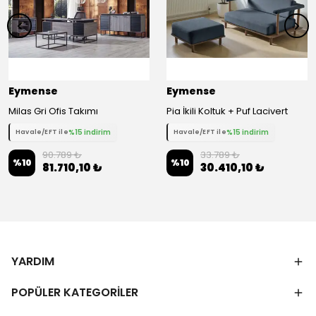
Eymense
Eymense
Milas Gri Ofis Takımı
Pia İkili Koltuk + Puf Lacivert
%15 indirim
%15 indirim
Havale/EFT ile
Havale/EFT ile
90.789 ₺
33.789 ₺
%
10
%
10
81.710,10 ₺
30.410,10 ₺
YARDIM
POPÜLER KATEGORİLER