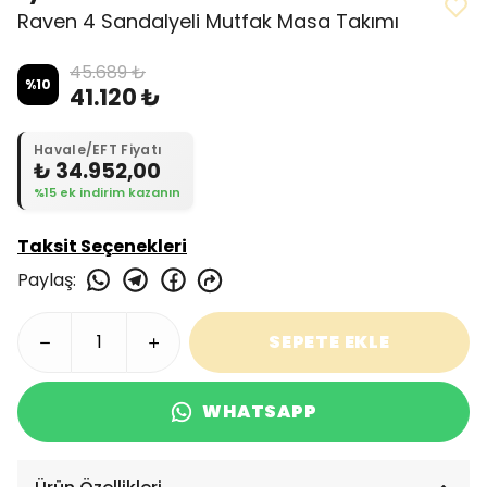
Raven 4 Sandalyeli Mutfak Masa Takımı
45.689 ₺
%
10
41.120 ₺
Havale/EFT Fiyatı
₺ 34.952,00
%15 ek indirim kazanın
Taksit Seçenekleri
Paylaş
:
SEPETE EKLE
WHATSAPP