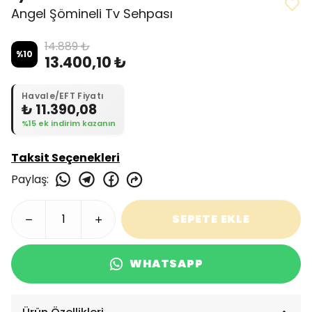
Angel Şömineli Tv Sehpası
14.889 ₺
%
10
13.400,10 ₺
Havale/EFT Fiyatı
₺ 11.390,08
%15 ek indirim kazanın
Taksit Seçenekleri
Paylaş
:
SEPETE EKLE
WHATSAPP