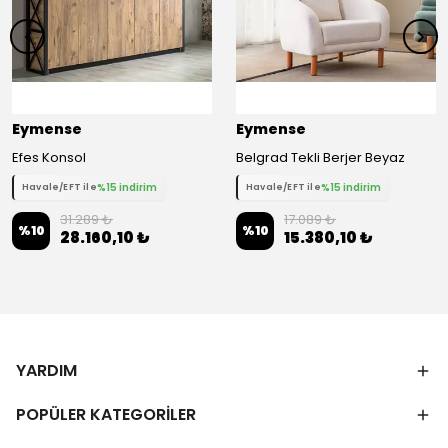
Eymense
Eymense
Efes Konsol
Belgrad Tekli Berjer Beyaz
%15 indirim
%15 indirim
Havale/EFT ile
Havale/EFT ile
31.289 ₺
17.089 ₺
%
10
%
10
28.160,10 ₺
15.380,10 ₺
YARDIM
POPÜLER KATEGORİLER