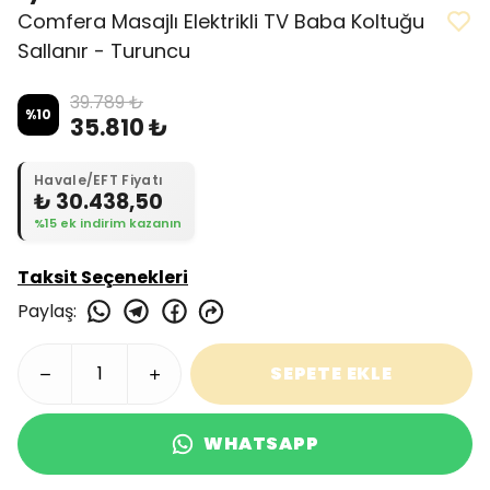
Comfera Masajlı Elektrikli TV Baba Koltuğu
Sallanır - Turuncu
39.789 ₺
%
10
35.810 ₺
Havale/EFT Fiyatı
₺ 30.438,50
%15 ek indirim kazanın
Taksit Seçenekleri
Paylaş
:
SEPETE EKLE
WHATSAPP