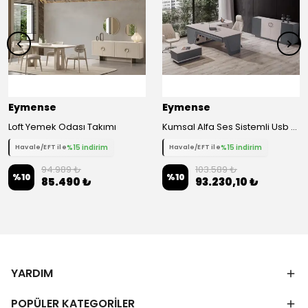
Eymense
Eymense
Loft Yemek Odası Takımı
Kumsal Alfa Ses Sistemli Usb Girişli Kablosuz Şarjlı Ofis Takımı
%15 indirim
%15 indirim
Havale/EFT ile
Havale/EFT ile
94.989 ₺
103.589 ₺
%
10
%
10
85.490 ₺
93.230,10 ₺
YARDIM
POPÜLER KATEGORİLER