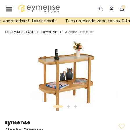
0
de farksız 9 taksit fırsatı!
Tüm ürünlerde vade farksız 9 taksi
OTURMA ODASI
Dresuar
Alaska Dresuar
Eymense