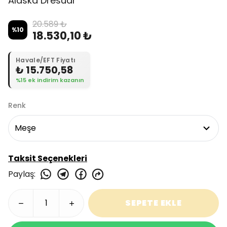
Alaska Dresuar
20.589 ₺
%
10
18.530,10 ₺
Havale/EFT Fiyatı
₺ 15.750,58
%15 ek indirim kazanın
Renk
Taksit Seçenekleri
Paylaş
:
SEPETE EKLE