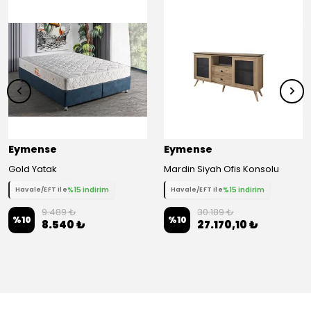
Eymense
Eymense
Gold Yatak
Mardin Siyah Ofis Konsolu
%15 indirim
%15 indirim
Havale/EFT ile
Havale/EFT ile
9.489 ₺
30.189 ₺
%
10
%
10
8.540 ₺
27.170,10 ₺