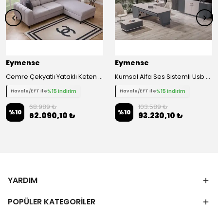
Eymense
Eymense
Cemre Çekyatlı Yataklı Keten Sağ Köşe Koltuk Takımı
Kumsal Alfa Ses Sistemli Usb Girişli Kablosuz Şarjlı Ofis Takımı
%15 indirim
%15 indirim
Havale/EFT ile
Havale/EFT ile
68.989 ₺
103.589 ₺
%
10
%
10
62.090,10 ₺
93.230,10 ₺
YARDIM
POPÜLER KATEGORİLER