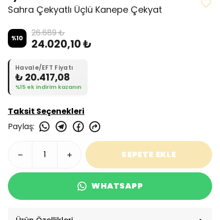
Sahra Çekyatlı Üçlü Kanepe Çekyat
26.689 ₺
%
10
24.020,10 ₺
Havale/EFT Fiyatı
₺ 20.417,08
%15 ek indirim kazanın
Taksit Seçenekleri
Paylaş
:
SEPETE EKLE
WHATSAPP