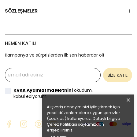
SÖZLEŞMELER
HEMEN KATIL!
Kampanya ve sürprizlerden ilk sen haberdar ol!
BİZE KATIL
KVKK Aydınlatma Metnini
okudum,
kabul ediyorum.
Alışveriş deneyiminizi iyileştirmek için
yasal düzenlemelere uygun çerezler
(cookies) kullanıyoruz. Detaylı bilgiye
Çerez Politikası
sayfamızdan
erişebilirsiniz.