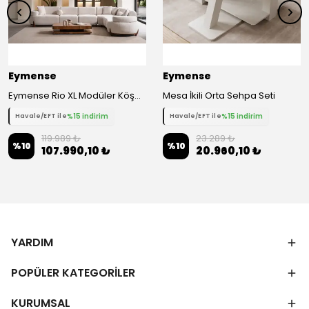
Eymense
Eymense
Eymense Rio XL Modüler Köşe Koltuk Takımı
Mesa İkili Orta Sehpa Seti
%15 indirim
%15 indirim
Havale/EFT ile
Havale/EFT ile
119.989 ₺
23.289 ₺
%
10
%
10
107.990,10 ₺
20.960,10 ₺
YARDIM
POPÜLER KATEGORİLER
KURUMSAL