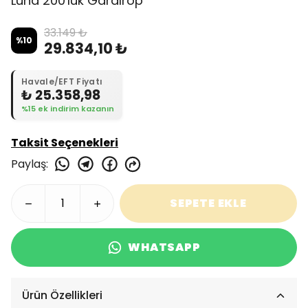
Luna 200'lük Gardırop
33.149 ₺
%
10
29.834,10 ₺
Havale/EFT Fiyatı
₺ 25.358,98
%15 ek indirim kazanın
Taksit Seçenekleri
Paylaş
:
SEPETE EKLE
WHATSAPP
Ürün Özellikleri