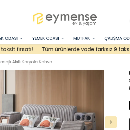
AK ODASI
YEMEK ODASI
MUTFAK
ÇALIŞMA OD
t fırsatı!
Tüm ürünlerde vade farksız 9 taksit fırs
sajlı Akıllı Karyola Kahve