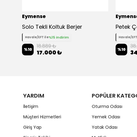
Eymense
Eymens
Solo Tekli Koltuk Berjer
%15 indirim
Havale/EFT ile
Havale/EFT
18.889 ₺
38
%
10
%
10
17.000 ₺
34
YARDIM
POPÜLER KATEG
İletişim
Oturma Odası
Müşteri Hizmetleri
Yemek Odası
Giriş Yap
Yatak Odası