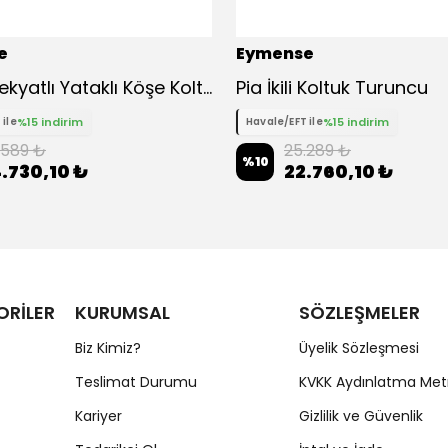
e
Eymense
Petek Çekyatlı Yataklı Köşe Koltuk Takımı
Pia İkili Koltuk Turuncu
%15 indirim
%15 indirim
 ile
Havale/EFT ile
.589 ₺
25.289 ₺
%
10
.730,10 ₺
22.760,10 ₺
ORİLER
KURUMSAL
SÖZLEŞMELER
Biz Kimiz?
Üyelik Sözleşmesi
Teslimat Durumu
KVKK Aydınlatma Met
Kariyer
Gizlilik ve Güvenlik