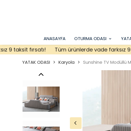
ANASAYFA
OTURMA ODASI
YAT
taksit fırsatı!
Tüm ürünlerde vade farksız 9 taksi
YATAK ODASI
Karyola
Sunshine TV Modüllü Ma