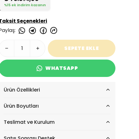
%15 ek indirim kazanın
Taksit Seçenekleri
Paylaş
:
SEPETE EKLE
WHATSAPP
Ürün Özellikleri
Ürün Boyutları
Teslimat ve Kurulum
Satış Sonrası Destek