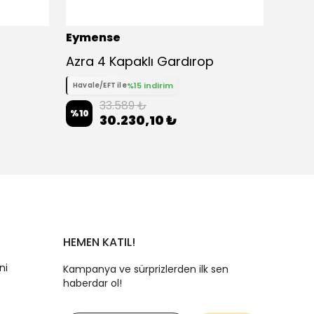
Eymense
Eyme
Azra 4 Kapaklı Gardırop
%15 indirim
Havale/EFT ile
Havale
33.589 ₺
%
10
%
10
30.230,10 ₺
HEMEN KATIL!
ni
Kampanya ve sürprizlerden ilk sen
haberdar ol!