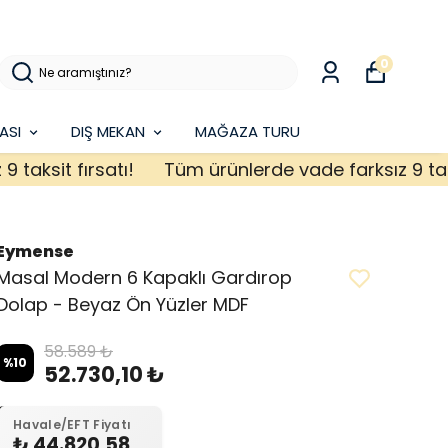
0
ASI
DIŞ MEKAN
MAĞAZA TURU
sit fırsatı!
Tüm ürünlerde vade farksız 9 taksit f
Eymense
Masal Modern 6 Kapaklı Gardırop
Dolap - Beyaz Ön Yüzler MDF
58.589 ₺
%
10
52.730,10 ₺
Havale/EFT Fiyatı
₺ 44.820,58