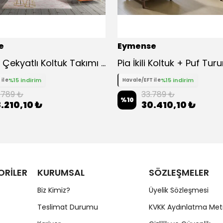
e
Eymense
Almoda Çekyatlı Koltuk Takımı 3 3 1
Pia İkili Koltuk + Puf Tur
%15 indirim
%15 indirim
 ile
Havale/EFT ile
.789 ₺
33.789 ₺
%
10
.210,10 ₺
30.410,10 ₺
ORİLER
KURUMSAL
SÖZLEŞMELER
Biz Kimiz?
Üyelik Sözleşmesi
Teslimat Durumu
KVKK Aydınlatma Met