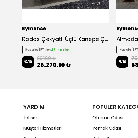
Eymense
Eymens
Rodos Çekyatlı Üçlü Kanepe Çekyat
%15 indirim
Havale/EFT ile
Havale/EFT
29.189 ₺
75
%
10
%
10
26.270,10 ₺
68
YARDIM
POPÜLER KATEG
İletişim
Oturma Odası
Müşteri Hizmetleri
Yemek Odası