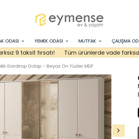
AK ODASI
YEMEK ODASI
MUTFAK
ÇALIŞMA OD
9 taksit fırsatı!
Tüm ürünlerde vade farksız 9 tak
klı Gardırop Dolap - Beyaz Ön Yüzler MDF