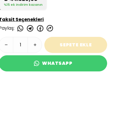
%15 ek indirim kazanın
Taksit Seçenekleri
Paylaş
:
SEPETE EKLE
WHATSAPP