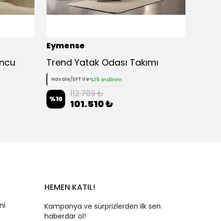
Eymense
Eyme
uncu
Trend Yatak Odası Takımı
Class
%15 indirim
Havale/EFT ile
Havale
112.789 ₺
%
10
%
10
101.510 ₺
HEMEN KATIL!
ni
Kampanya ve sürprizlerden ilk sen
haberdar ol!