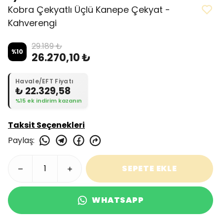
Kobra Çekyatlı Üçlü Kanepe Çekyat -
Kahverengi
29.189 ₺
%
10
26.270,10 ₺
Havale/EFT Fiyatı
₺ 22.329,58
%15 ek indirim kazanın
Taksit Seçenekleri
Paylaş
:
SEPETE EKLE
WHATSAPP