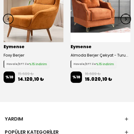
Eymense
Eymense
Foxy Berjer
Almoda Berjer Çekyat - Turuncu
%15 indirim
%15 indirim
Havale/EFT ile
Havale/EFT ile
15.689 ₺
16.689 ₺
%
10
%
10
14.120,10 ₺
15.020,10 ₺
YARDIM
POPÜLER KATEGORİLER