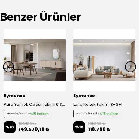
Benzer Ürünler
Eymense
Eymense
Aura Yemek Odası Takımı 6 Sandalyeli
Luna Koltuk Takımı 3+3+1
%15 indirim
%15 indirim
Havale/EFT ile
Havale/EFT ile
166.189 ₺
131.989 ₺
%
10
%
10
149.570,10 ₺
118.790 ₺