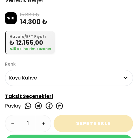
Venedik Berjer
15.889 ₺
%
10
14.300 ₺
Havale/EFT Fiyatı
₺ 12.155,00
%15 ek indirim kazanın
Renk
Taksit Seçenekleri
Paylaş
:
SEPETE EKLE