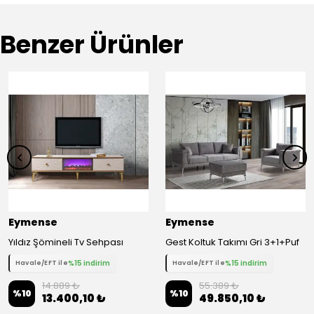
Benzer Ürünler
Eymense
Eymense
Yıldız Şömineli Tv Sehpası
Gest Koltuk Takımı Gri 3+1+Puf
%15 indirim
%15 indirim
Havale/EFT ile
Havale/EFT ile
14.889 ₺
55.389 ₺
%
10
%
10
13.400,10 ₺
49.850,10 ₺