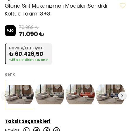
Gloria Sırt Mekanizmalı Modüler Sandıklı
Koltuk Takımı 3+3
78.989 ₺
%
10
71.090 ₺
Havale/EFT Fiyatı
₺ 60.426,50
%15 ek indirim kazanın
Renk
Taksit Seçenekleri
Paylaş
: