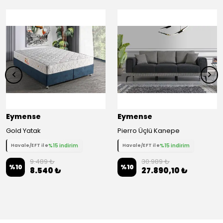
Eymense
Eymense
Gold Yatak
Pierro Üçlü Kanepe
%15 indirim
%15 indirim
Havale/EFT ile
Havale/EFT ile
9.489 ₺
30.989 ₺
%
10
%
10
8.540 ₺
27.890,10 ₺