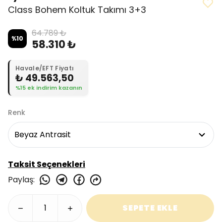
Class Bohem Koltuk Takımı 3+3
64.789 ₺
%
10
58.310 ₺
Havale/EFT Fiyatı
₺ 49.563,50
%15 ek indirim kazanın
Renk
Taksit Seçenekleri
Paylaş
:
SEPETE EKLE