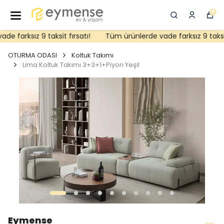
0
 farksız 9 taksit fırsatı!
Tüm ürünlerde vade farksız 9 taksit f
OTURMA ODASI
Koltuk Takımı
Lima Koltuk Takımı 3+3+1+Piyon Yeşil
Eymense