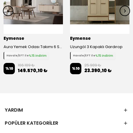
Eymense
Eymense
Aura Yemek Odası Takımı 6 Sandalyeli
Uzungöl 3 Kapaklı Gardırop
%15 indirim
%15 indirim
Havale/EFT ile
Havale/EFT ile
166.189 ₺
25.989 ₺
%
10
%
10
149.570,10 ₺
23.390,10 ₺
YARDIM
POPÜLER KATEGORİLER