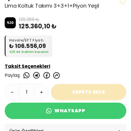
Lima Koltuk Takımı 3+3+1+Piyon Yeşil
139.289 ₺
%
10
125.360,10 ₺
Havale/EFT Fiyatı
₺ 106.556,09
%15 ek indirim kazanın
Taksit Seçenekleri
Paylaş
:
SEPETE EKLE
WHATSAPP