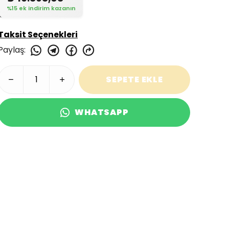
%15 ek indirim kazanın
Taksit Seçenekleri
Paylaş
:
SEPETE EKLE
WHATSAPP