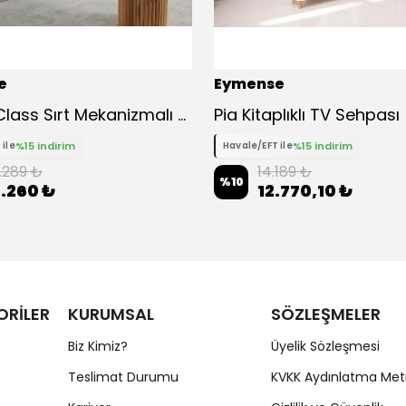
e
Eymense
Boana Class Sırt Mekanizmalı Üçlü Koltuk Kanepe - Gri
Pia Kitaplıklı TV Sehpası
%15 indirim
%15 indirim
 ile
Havale/EFT ile
.289 ₺
14.189 ₺
%
10
.260 ₺
12.770,10 ₺
ORİLER
KURUMSAL
SÖZLEŞMELER
Biz Kimiz?
Üyelik Sözleşmesi
Teslimat Durumu
KVKK Aydınlatma Met