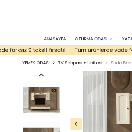
ANASAYFA
OTURMA ODASI
YAT
ksız 9 taksit fırsatı!
Tüm ürünlerde vade farksız 
YEMEK ODASI
TV Sehpası + Ünitesi
Sude Bohe