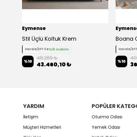
Eymense
Eymens
sit
Stil Üçlü Koltuk Krem
%15 indirim
Havale/EFT ile
Havale/EFT
48.289 ₺
40
%
10
%
10
43.460,10 ₺
36
YARDIM
POPÜLER KATEG
İletişim
Oturma Odası
Müşteri Hizmetleri
Yemek Odası