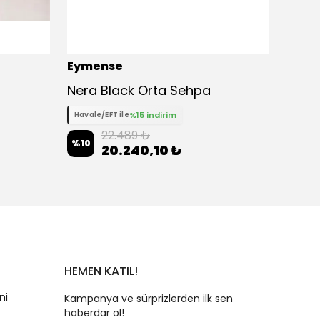
Eymense
Eyme
Nera Black Orta Sehpa
%15 indirim
Havale/EFT ile
Havale
22.489 ₺
%
10
%
10
20.240,10 ₺
HEMEN KATIL!
ni
Kampanya ve sürprizlerden ilk sen
haberdar ol!