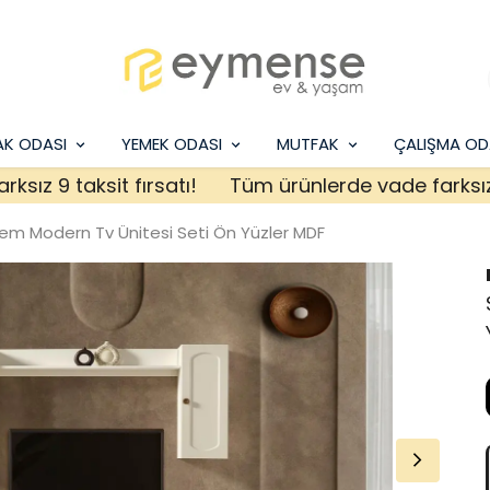
AK ODASI
YEMEK ODASI
MUTFAK
ÇALIŞMA OD
9 taksit fırsatı!
Tüm ürünlerde vade farksız 9 tak
m Modern Tv Ünitesi Seti Ön Yüzler MDF