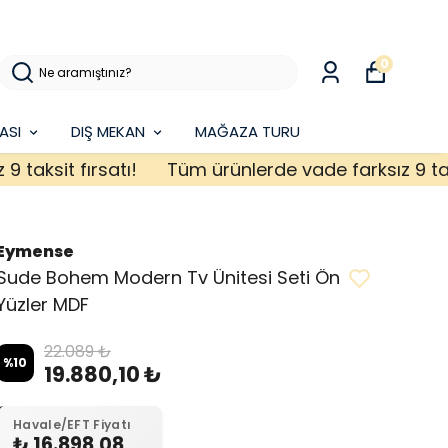
0
ASI
DIŞ MEKAN
MAĞAZA TURU
sit fırsatı!
Tüm ürünlerde vade farksız 9 taksit f
Eymense
Sude Bohem Modern Tv Ünitesi Seti Ön
Yüzler MDF
22.089 ₺
%
10
19.880,10 ₺
Havale/EFT Fiyatı
₺ 16.898,08