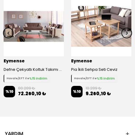
Eymense
Eymense
Defne Çekyatlı Koltuk Takımı 3+3+1+1 - Kahverengi
Pia İkili Sehpa Seti Ceviz
%15 indirim
%15 indirim
Havale/EFT ile
Havale/EFT ile
80.289 ₺
10.289 ₺
%
10
%
10
72.260,10 ₺
9.260,10 ₺
YARDIM