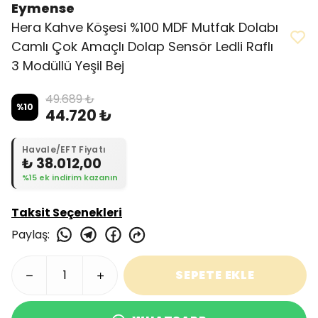
Eymense
Hera Kahve Köşesi %100 MDF Mutfak Dolabı
Camlı Çok Amaçlı Dolap Sensör Ledli Raflı
3 Modüllü Yeşil Bej
49.689 ₺
%
10
44.720 ₺
Havale/EFT Fiyatı
₺ 38.012,00
%15 ek indirim kazanın
Taksit Seçenekleri
Paylaş
:
SEPETE EKLE