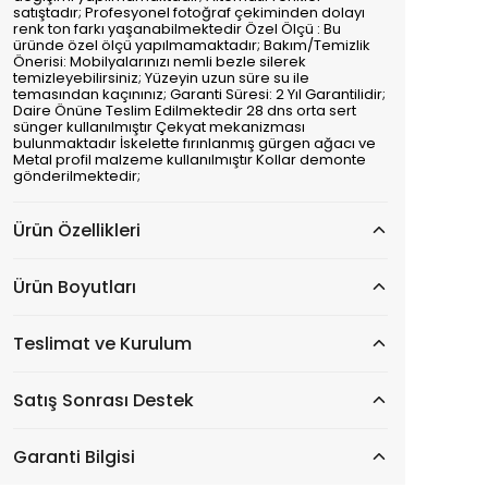
satıştadır; Profesyonel fotoğraf çekiminden dolayı
renk ton farkı yaşanabilmektedir Özel Ölçü : Bu
üründe özel ölçü yapılmamaktadır; Bakım/Temizlik
Önerisi: Mobilyalarınızı nemli bezle silerek
temizleyebilirsiniz; Yüzeyin uzun süre su ile
temasından kaçınınız; Garanti Süresi: 2 Yıl Garantilidir;
Daire Önüne Teslim Edilmektedir 28 dns orta sert
sünger kullanılmıştır Çekyat mekanizması
bulunmaktadır İskelette fırınlanmış gürgen ağacı ve
Metal profil malzeme kullanılmıştır Kollar demonte
gönderilmektedir;
Ürün Özellikleri
Ürün Boyutları
Teslimat ve Kurulum
Satış Sonrası Destek
Garanti Bilgisi