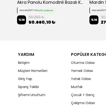
p
Akra Panolu Komodinli Bazalı Karyola
Mardin 
%15 indirim
Havale/EFT ile
Havale/EFT
56.289 ₺
30
%
10
%
10
50.660,10 ₺
27
YARDIM
POPÜLER KATEG
İletişim
Oturma Odası
Müşteri Hizmetleri
Yemek Odası
Giriş Yap
Yatak Odası
Sipariş Takibi
Mutfak
Şifremi Unuttum
Çocuk + Genç
Çalışma Odası