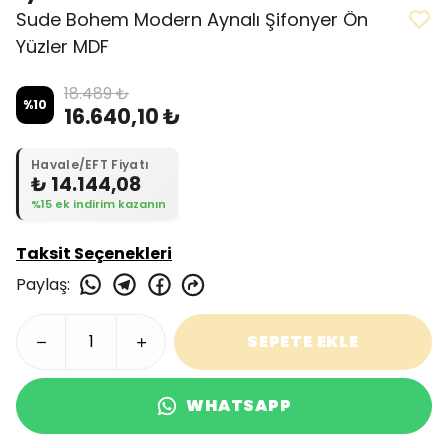
Sude Bohem Modern Aynalı Şifonyer Ön
Yüzler MDF
18.489 ₺
%
10
16.640,10 ₺
Havale/EFT Fiyatı
₺ 14.144,08
%15 ek indirim kazanın
Taksit Seçenekleri
Paylaş
:
SEPETE EKLE
WHATSAPP