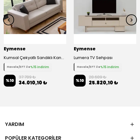
Eymense
Eymense
Kumsal Çekyatlı Sandıklı Kanepe Üçlü Koltuk
Lumera TV Sehpası
%15 indirim
%15 indirim
Havale/EFT ile
Havale/EFT ile
37.789 ₺
28.689 ₺
%
10
%
10
34.010,10 ₺
25.820,10 ₺
YARDIM
POPÜLER KATEGORİLER