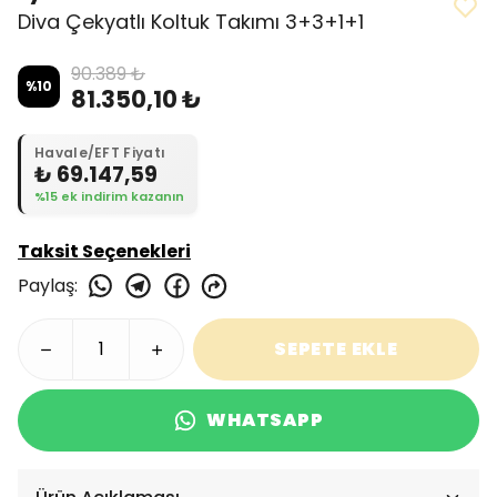
Diva Çekyatlı Koltuk Takımı 3+3+1+1
90.389 ₺
%
10
81.350,10 ₺
Havale/EFT Fiyatı
₺ 69.147,59
%15 ek indirim kazanın
Taksit Seçenekleri
Paylaş
:
SEPETE EKLE
WHATSAPP