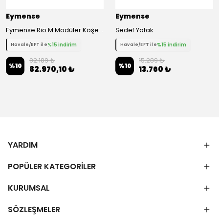
Eymense
Eymense
Eymense Rio M Modüler Köşe Koltuk Takımı
Sedef Yatak
%15 indirim
%15 indirim
Havale/EFT ile
Havale/EFT ile
92.189 ₺
15.289 ₺
%
10
%
10
82.970,10 ₺
13.760 ₺
YARDIM
POPÜLER KATEGORİLER
KURUMSAL
SÖZLEŞMELER