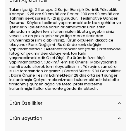
Ürün Açıklaması
Takım İçeriği: 2 Kanepe 2 Berjer Genişlik Derinlik Yükseklik
Kanepe : 228 cm 90 cm 88 cm Berjer : 100 cm 90 cm 88 cm
Tahmini sevk süresi 15-21 iş günüdür. ; Teslimat ve Gönderi
Durumu : Köylere teslimat yapılmamaktadır bazı şehirler ve
şehirlerin ilçelerinde sorunlar olmaktadır ürün satın
almadan müşteri temsilcilerimizle irtibata geçebilirsiniz
veya size en yakın şehir veya ilçe merkezlerinden
ürünlerinizi teslim alabilirsiniz. ; Ürün ölçülerini dikkatlice
okuyunuz Renk Değişimi : Bu üründe renk değişimi
yapılmamaktadır. ; Alternatif renkler satıştadır. ; Profesyonel
fotoğraf çekiminden dolayı renk ton farkı
yaşanabilmektedir Özel Ölçü : Bu üründe özel ölçü
yapılmamaktadır. ; Bakım/Temizlik Önerisi: Mobilyalarınızı
nemli bezle silerek temizleyebilirsiniz. ; Yüzeyin uzun süre
su ile temasından kaçınınız. ; Garanti Süresi: 2 Yıl Garantilidir.
; Daire Önüne Teslim Edilmektedir 28 dns orta sert sünger
kullanılmıştır Çekyat mekanizması bulunmaktadır İskelette
fırınlanmış gürgen ağacı ve Metal profil malzeme
kullanılmıştır Kollar demonte gönderilmektedir;
Ürün Özellikleri
Ürün Boyutları