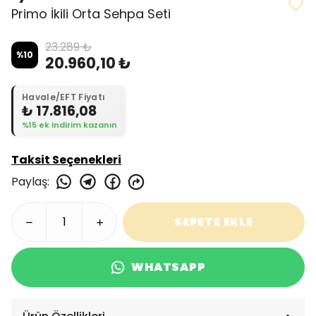
Primo İkili Orta Sehpa Seti
23.289 ₺
%
10
20.960,10 ₺
Havale/EFT Fiyatı
₺ 17.816,08
%15 ek indirim kazanın
Taksit Seçenekleri
Paylaş
:
SEPETE EKLE
WHATSAPP