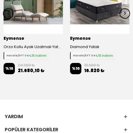
Eymense
Eymense
Orzo Kollu Ayak Uzatmalı Yataklı Berjer - Beyaz
Diamond Yatak
%15 indirim
%15 indirim
Havale/EFT ile
Havale/EFT ile
24.089 ₺
18.689 ₺
%
10
%
10
21.680,10 ₺
16.820 ₺
YARDIM
POPÜLER KATEGORİLER