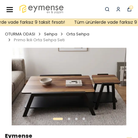
0
 vade farksız 9 taksit fırsatı!
Tüm ürünlerde vade farksız 9 tak
OTURMA ODASI
Sehpa
Orta Sehpa
Primo İkili Orta Sehpa Seti
Eymense