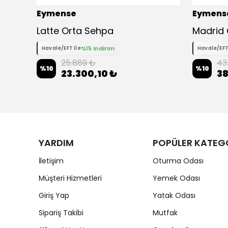
Eymense
Eymens
ert
Latte Orta Sehpa
%15 indirim
Havale/EFT ile
Havale/EFT
25.889 ₺
43
%
10
%
10
23.300,10 ₺
38
YARDIM
POPÜLER KATEG
İletişim
Oturma Odası
Müşteri Hizmetleri
Yemek Odası
Giriş Yap
Yatak Odası
Sipariş Takibi
Mutfak