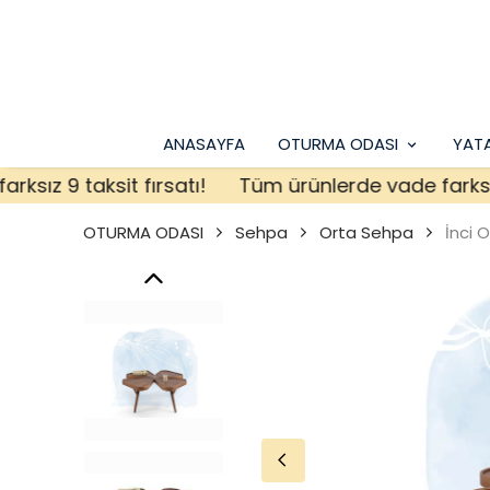
ANASAYFA
OTURMA ODASI
YAT
z 9 taksit fırsatı!
Tüm ürünlerde vade farksız 9 t
OTURMA ODASI
Sehpa
Orta Sehpa
İnci 