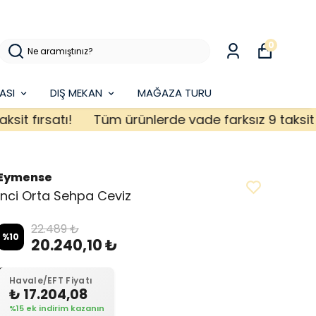
0
ASI
DIŞ MEKAN
MAĞAZA TURU
 fırsatı!
Tüm ürünlerde vade farksız 9 taksit fırs
Eymense
İnci Orta Sehpa Ceviz
22.489 ₺
%
10
20.240,10 ₺
Havale/EFT Fiyatı
₺ 17.204,08
%15 ek indirim kazanın