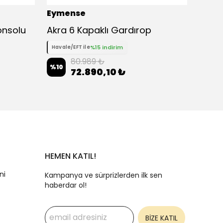
Eymense
Eyme
onsolu
Akra 6 Kapaklı Gardırop
%15 indirim
Havale/EFT ile
Havale
80.989 ₺
%
10
%
10
72.890,10 ₺
HEMEN KATIL!
ni
Kampanya ve sürprizlerden ilk sen
haberdar ol!
BİZE KATIL