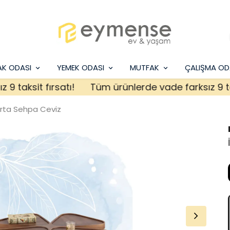
AK ODASI
YEMEK ODASI
MUTFAK
ÇALIŞMA OD
aksit fırsatı!
Tüm ürünlerde vade farksız 9 taksit
Orta Sehpa Ceviz