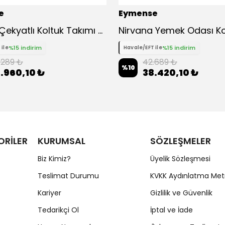
e
Eymense
Madrid Çekyatlı Koltuk Takımı 3+1 - Pembe
Nirvana Yemek Odası K
%15 indirim
%15 indirim
 ile
Havale/EFT ile
.289 ₺
42.689 ₺
%
10
.960,10 ₺
38.420,10 ₺
ORİLER
KURUMSAL
SÖZLEŞMELER
Biz Kimiz?
Üyelik Sözleşmesi
Teslimat Durumu
KVKK Aydınlatma Met
Kariyer
Gizlilik ve Güvenlik
Tedarikçi Ol
İptal ve İade