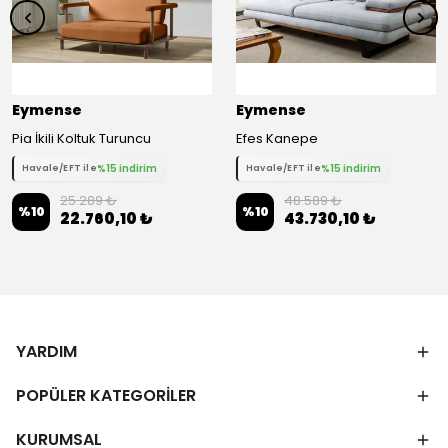
Eymense
Eymense
Pia İkili Koltuk Turuncu
Efes Kanepe
%15 indirim
%15 indirim
Havale/EFT ile
Havale/EFT ile
25.289 ₺
48.589 ₺
%
10
%
10
22.760,10 ₺
43.730,10 ₺
YARDIM
POPÜLER KATEGORİLER
KURUMSAL