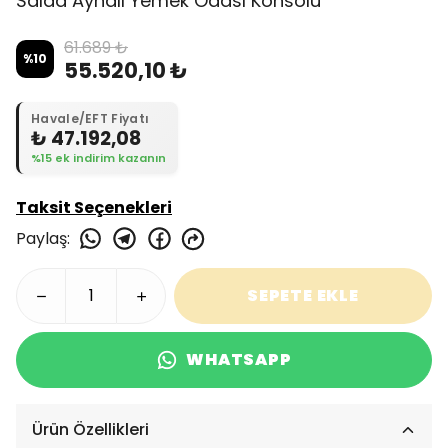
Salda Aynalı Yemek Odası Konsolu
61.689 ₺
%
10
55.520,10 ₺
Havale/EFT Fiyatı
₺ 47.192,08
%15 ek indirim kazanın
Taksit Seçenekleri
Paylaş
:
SEPETE EKLE
WHATSAPP
Ürün Özellikleri