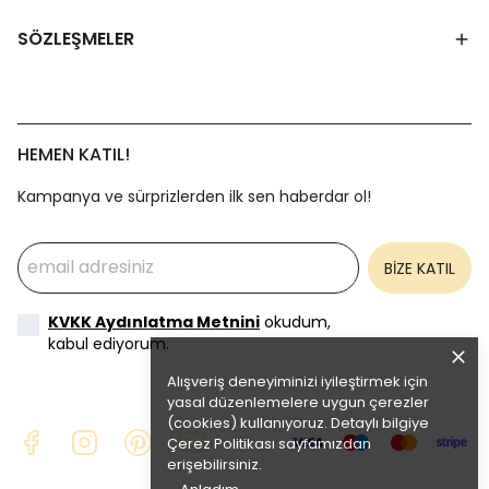
SÖZLEŞMELER
HEMEN KATIL!
Kampanya ve sürprizlerden ilk sen haberdar ol!
BİZE KATIL
KVKK Aydınlatma Metnini
okudum,
kabul ediyorum.
Alışveriş deneyiminizi iyileştirmek için
yasal düzenlemelere uygun çerezler
(cookies) kullanıyoruz. Detaylı bilgiye
Çerez Politikası
sayfamızdan
erişebilirsiniz.