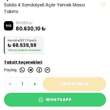
Salda 4 Sandalyeli Açılır Yemek Masa
Takımı
89.589 ₺
%
10
80.630,10 ₺
Havale/EFT Fiyatı
₺ 68.535,59
%15 ek indirim kazanın
Taksit Seçenekleri
Paylaş
:
SEPETE EKLE
WHATSAPP