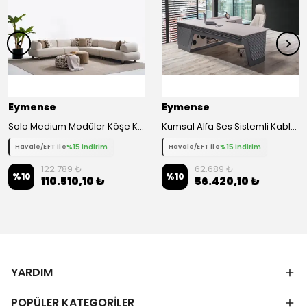
Eymense
Eymense
Solo Medium Modüler Köşe Koltuk Takımı
Kumsal Alfa Ses Sistemli Kablosuz Şarjlı Ofis Çalışma Masası
%15 indirim
%15 indirim
Havale/EFT ile
Havale/EFT ile
122.789 ₺
62.689 ₺
%
10
%
10
110.510,10 ₺
56.420,10 ₺
YARDIM
POPÜLER KATEGORİLER