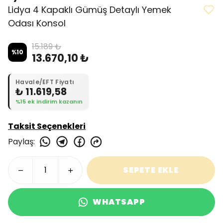
Lidya 4 Kapaklı Gümüş Detaylı Yemek
Odası Konsol
15.189 ₺
%
10
13.670,10 ₺
Havale/EFT Fiyatı
₺ 11.619,58
%15 ek indirim kazanın
Taksit Seçenekleri
Paylaş
:
SEPETE EKLE
WHATSAPP