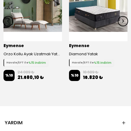
Eymense
Eymense
Orzo Kollu Ayak Uzatmalı Yataklı Berjer - Beyaz
Diamond Yatak
%15 indirim
%15 indirim
Havale/EFT ile
Havale/EFT ile
24.089 ₺
18.689 ₺
%
10
%
10
21.680,10 ₺
16.820 ₺
YARDIM