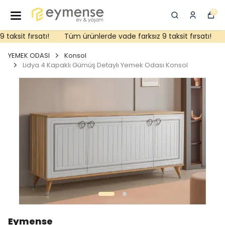
0
aksit fırsatı!
Tüm ürünlerde vade farksız 9 taksit fırsatı!
T
YEMEK ODASI
Konsol
Lidya 4 Kapaklı Gümüş Detaylı Yemek Odası Konsol
Eymense