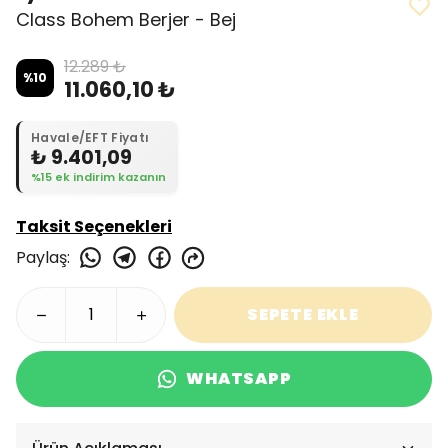
Class Bohem Berjer - Bej
12.289 ₺
%
10
11.060,10 ₺
Havale/EFT Fiyatı
₺ 9.401,09
%15 ek indirim kazanın
Taksit Seçenekleri
Paylaş
:
SEPETE EKLE
WHATSAPP