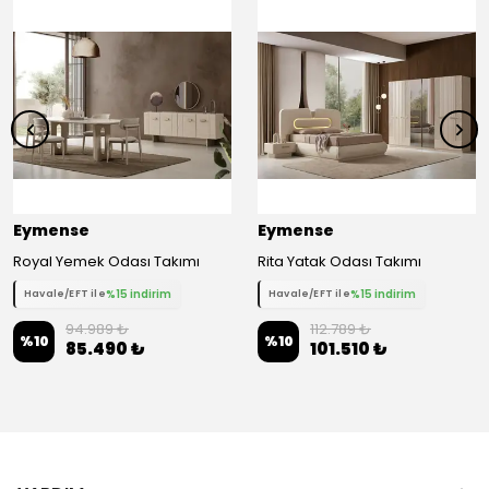
Eymense
Eymense
Royal Yemek Odası Takımı
Rita Yatak Odası Takımı
%15 indirim
%15 indirim
Havale/EFT ile
Havale/EFT ile
94.989 ₺
112.789 ₺
%
10
%
10
85.490 ₺
101.510 ₺