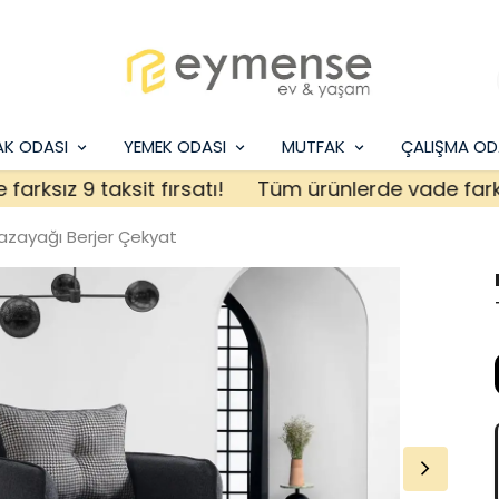
AK ODASI
YEMEK ODASI
MUTFAK
ÇALIŞMA OD
ız 9 taksit fırsatı!
Tüm ürünlerde vade farksız 9 
azayağı Berjer Çekyat