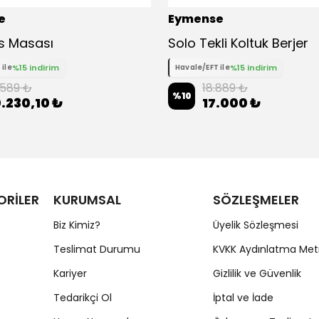
e
Eymense
is Masası
Solo Tekli Koltuk Berjer
%15 indirim
%15 indirim
 ile
Havale/EFT ile
.589 ₺
18.889 ₺
%
10
.230,10 ₺
17.000 ₺
ORİLER
KURUMSAL
SÖZLEŞMELER
Biz Kimiz?
Üyelik Sözleşmesi
Teslimat Durumu
KVKK Aydınlatma Met
Kariyer
Gizlilik ve Güvenlik
Tedarikçi Ol
İptal ve İade