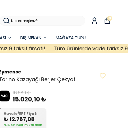
0
ASI
DIŞ MEKAN
MAĞAZA TURU
taksit fırsatı!
Tüm ürünlerde vade farksız 9 taksi
Eymense
Torino Kazayağı Berjer Çekyat
16.689 ₺
%
10
15.020,10 ₺
Havale/EFT Fiyatı
₺ 12.767,08
%15 ek indirim kazanın