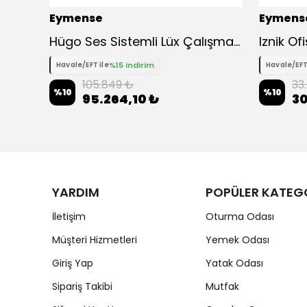
Eymense
Eymens
Hügo Ses Sistemli Lüx Çalışma Ofis Masası
Iznik Of
%15 indirim
Havale/EFT ile
Havale/EFT
105.849 ₺
33
%
10
%
10
95.264,10 ₺
30
YARDIM
POPÜLER KATEG
İletişim
Oturma Odası
Müşteri Hizmetleri
Yemek Odası
Giriş Yap
Yatak Odası
Sipariş Takibi
Mutfak