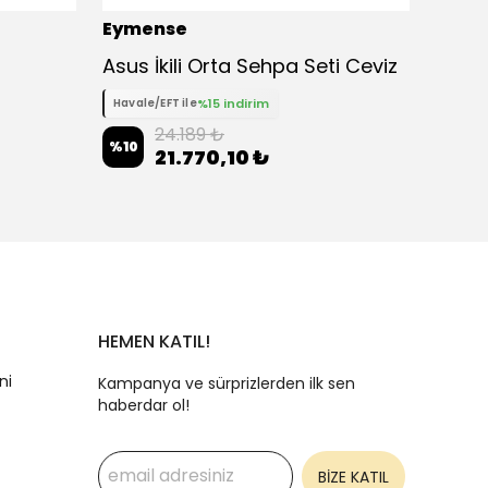
Eymense
Eyme
Asus İkili Orta Sehpa Seti Ceviz
%15 indirim
Havale/EFT ile
Havale
24.189 ₺
%
10
%
10
21.770,10 ₺
HEMEN KATIL!
ni
Kampanya ve sürprizlerden ilk sen
haberdar ol!
BİZE KATIL