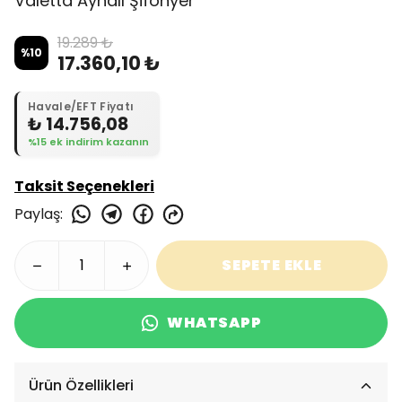
Valetta Aynalı Şifonyer
19.289 ₺
%
10
17.360,10 ₺
Havale/EFT Fiyatı
₺ 14.756,08
%15 ek indirim kazanın
Taksit Seçenekleri
Paylaş
:
SEPETE EKLE
WHATSAPP
Ürün Özellikleri