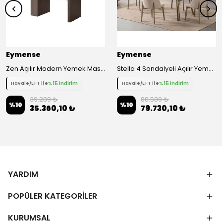
Eymense
Eymense
Zen Açılır Modern Yemek Masası
Stella 4 Sandalyeli Açılır Yemek Masa Takımı
%15 indirim
%15 indirim
Havale/EFT ile
Havale/EFT ile
39.289 ₺
88.589 ₺
%
10
%
10
35.360,10 ₺
79.730,10 ₺
YARDIM
POPÜLER KATEGORİLER
KURUMSAL