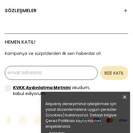
SÖZLEŞMELER
HEMEN KATIL!
Kampanya ve sürprizlerden ilk sen haberdar ol!
BİZE KATIL
KVKK Aydınlatma Metnini
okudum,
kabul ediyorum.
Alışveriş deneyiminizi iyileştirmek için
yasal düzenlemelere uygun çerezler
(cookies) kullanıyoruz. Detaylı bilgiye
Çerez Politikası
sayfamızdan
erişebilirsiniz.