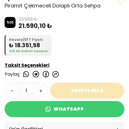
Piramit Çekmeceli Dolaplı Orta Sehpa
23.989 ₺
%
10
21.590,10 ₺
Havale/EFT Fiyatı
₺ 18.351,58
%15 ek indirim kazanın
Taksit Seçenekleri
Paylaş
:
SEPETE EKLE
WHATSAPP