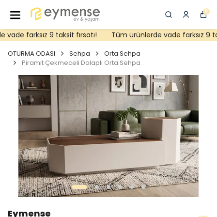
0
ade farksız 9 taksit fırsatı!
Tüm ürünlerde vade farksız 9 taksi
OTURMA ODASI
Sehpa
Orta Sehpa
Piramit Çekmeceli Dolaplı Orta Sehpa
Eymense