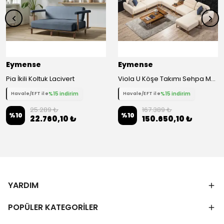
Eymense
Eymense
Pia İkili Koltuk Lacivert
Viola U Köşe Takımı Sehpa Modüllü
%15 indirim
%15 indirim
Havale/EFT ile
Havale/EFT ile
25.289 ₺
167.389 ₺
%
10
%
10
22.760,10 ₺
150.650,10 ₺
YARDIM
POPÜLER KATEGORİLER