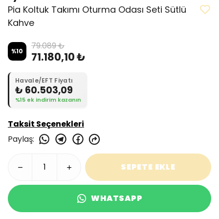
Pia Koltuk Takımı Oturma Odası Seti Sütlü
Kahve
79.089 ₺
%
10
71.180,10 ₺
Havale/EFT Fiyatı
₺ 60.503,09
%15 ek indirim kazanın
Taksit Seçenekleri
Paylaş
:
SEPETE EKLE
WHATSAPP