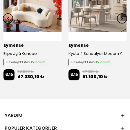
Eymense
Eymense
Elips Üçlü Kanepe
Kyoto 4 Sandalyeli Modern Yemek Masa Takımı
%15 indirim
%15 indirim
Havale/EFT ile
Havale/EFT ile
52.589 ₺
67.889 ₺
%
10
%
10
47.330,10 ₺
61.100,10 ₺
YARDIM
POPÜLER KATEGORİLER