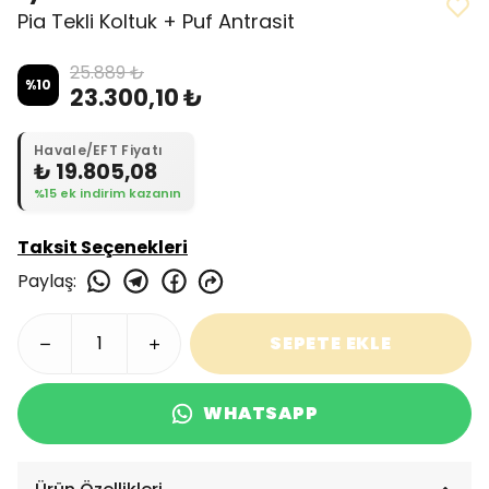
Pia Tekli Koltuk + Puf Antrasit
25.889 ₺
%
10
23.300,10 ₺
Havale/EFT Fiyatı
₺ 19.805,08
%15 ek indirim kazanın
Taksit Seçenekleri
Paylaş
:
SEPETE EKLE
WHATSAPP