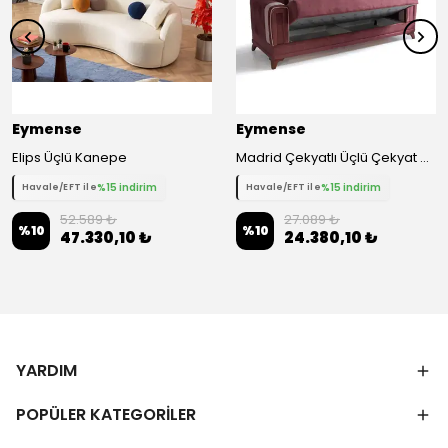
Eymense
Eymense
Elips Üçlü Kanepe
Madrid Çekyatlı Üçlü Çekyat Kanepe - Mor
%15 indirim
%15 indirim
Havale/EFT ile
Havale/EFT ile
52.589 ₺
27.089 ₺
%
10
%
10
47.330,10 ₺
24.380,10 ₺
YARDIM
POPÜLER KATEGORİLER