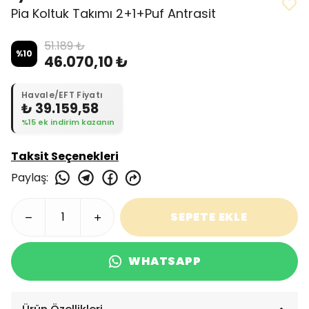
Pia Koltuk Takımı 2+1+Puf Antrasit
51.189 ₺
%
10
46.070,10 ₺
Havale/EFT Fiyatı
₺ 39.159,58
%15 ek indirim kazanın
Taksit Seçenekleri
Paylaş
:
SEPETE EKLE
WHATSAPP