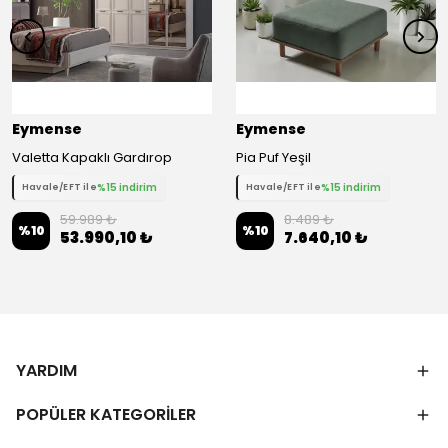
Eymense
Eymense
Valetta Kapaklı Gardırop
Pia Puf Yeşil
%15 indirim
%15 indirim
Havale/EFT ile
Havale/EFT ile
59.989 ₺
8.489 ₺
%
10
%
10
53.990,10 ₺
7.640,10 ₺
YARDIM
POPÜLER KATEGORİLER