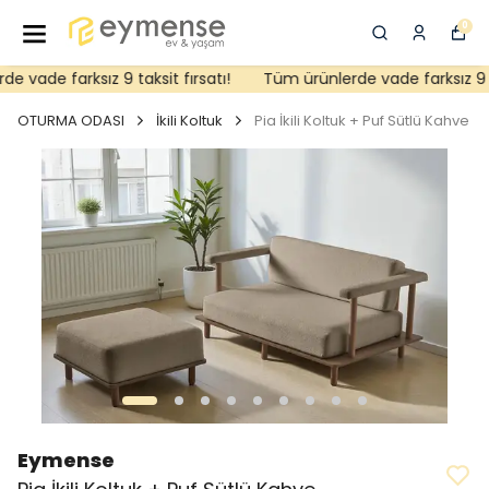
0
 vade farksız 9 taksit fırsatı!
Tüm ürünlerde vade farksız 9 tak
OTURMA ODASI
İkili Koltuk
Pia İkili Koltuk + Puf Sütlü Kahve
Eymense