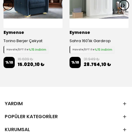
Eymense
Eymense
Torino Berjer Çekyat
Sahra 160'lık Gardırop
%15 indirim
%15 indirim
Havale/EFT ile
Havale/EFT ile
16.689 ₺
31.949 ₺
%
10
%
10
15.020,10 ₺
28.754,10 ₺
YARDIM
POPÜLER KATEGORİLER
KURUMSAL