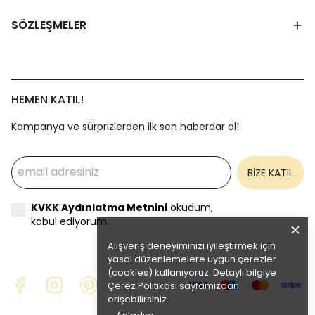
SÖZLEŞMELER
HEMEN KATIL!
Kampanya ve sürprizlerden ilk sen haberdar ol!
BİZE KATIL
KVKK Aydınlatma Metnini
okudum,
kabul ediyorum.
Alışveriş deneyiminizi iyileştirmek için
yasal düzenlemelere uygun çerezler
(cookies) kullanıyoruz. Detaylı bilgiye
Çerez Politikası
sayfamızdan
erişebilirsiniz.