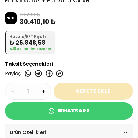
Pia İkili Koltuk + Puf Sütlü Kahve
33.789 ₺
%
10
30.410,10 ₺
Havale/EFT Fiyatı
₺ 25.848,58
%15 ek indirim kazanın
Taksit Seçenekleri
Paylaş
:
SEPETE EKLE
WHATSAPP
Ürün Özellikleri