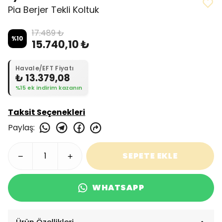
Pia Berjer Tekli Koltuk
17.489 ₺
%
10
15.740,10 ₺
Havale/EFT Fiyatı
₺ 13.379,08
%15 ek indirim kazanın
Taksit Seçenekleri
Paylaş
:
SEPETE EKLE
WHATSAPP