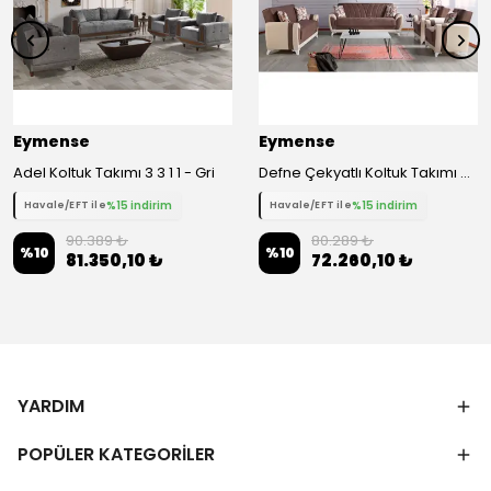
Eymense
Eymense
Adel Koltuk Takımı 3 3 1 1 - Gri
Defne Çekyatlı Koltuk Takımı 3+3+1+1 - Kahverengi
%15 indirim
%15 indirim
Havale/EFT ile
Havale/EFT ile
90.389 ₺
80.289 ₺
%
10
%
10
81.350,10 ₺
72.260,10 ₺
YARDIM
POPÜLER KATEGORİLER