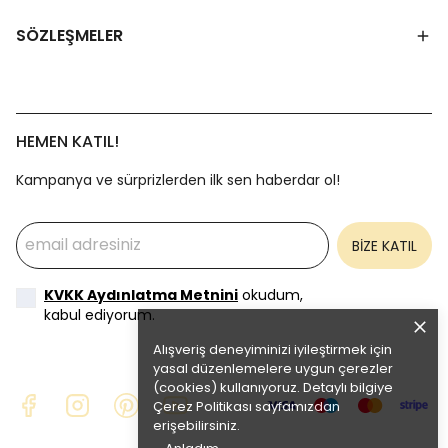
SÖZLEŞMELER
HEMEN KATIL!
Kampanya ve sürprizlerden ilk sen haberdar ol!
BİZE KATIL
KVKK Aydınlatma Metnini
okudum,
kabul ediyorum.
Alışveriş deneyiminizi iyileştirmek için
yasal düzenlemelere uygun çerezler
(cookies) kullanıyoruz. Detaylı bilgiye
Çerez Politikası
sayfamızdan
erişebilirsiniz.