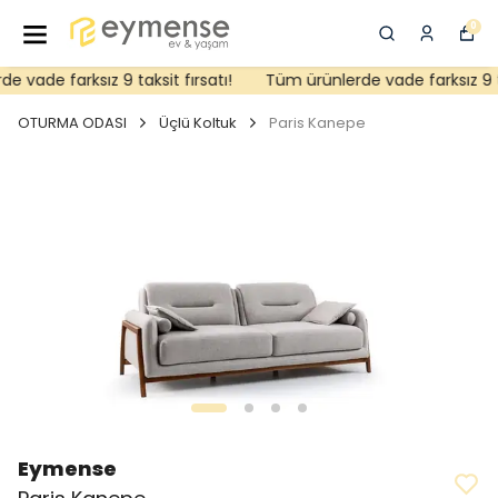
0
 vade farksız 9 taksit fırsatı!
Tüm ürünlerde vade farksız 9 tak
OTURMA ODASI
Üçlü Koltuk
Paris Kanepe
Eymense