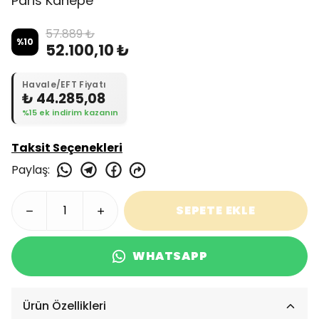
Paris Kanepe
57.889 ₺
%
10
52.100,10 ₺
Havale/EFT Fiyatı
₺ 44.285,08
%15 ek indirim kazanın
Taksit Seçenekleri
Paylaş
:
SEPETE EKLE
WHATSAPP
Ürün Özellikleri