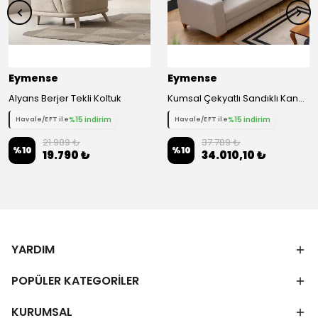
Eymense
Eymense
Alyans Berjer Tekli Koltuk
Kumsal Çekyatlı Sandıklı Kanepe Üçlü Koltuk
%15 indirim
%15 indirim
Havale/EFT ile
Havale/EFT ile
21.989 ₺
37.789 ₺
%
10
%
10
19.790 ₺
34.010,10 ₺
YARDIM
POPÜLER KATEGORİLER
KURUMSAL