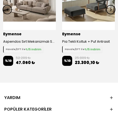
Eymense
Eymense
Aspendos Sırt Mekanizmalı Sehpa Modüllü Dörtlü Koltuk Kanepe
Pia Tekli Koltuk + Puf Antrasit
%15 indirim
%15 indirim
Havale/EFT ile
Havale/EFT ile
52.289 ₺
25.889 ₺
%
10
%
10
47.060 ₺
23.300,10 ₺
YARDIM
POPÜLER KATEGORİLER