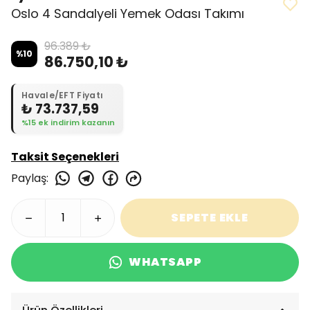
Oslo 4 Sandalyeli Yemek Odası Takımı
96.389 ₺
%
10
86.750,10 ₺
Havale/EFT Fiyatı
₺ 73.737,59
%15 ek indirim kazanın
Taksit Seçenekleri
Paylaş
:
SEPETE EKLE
WHATSAPP