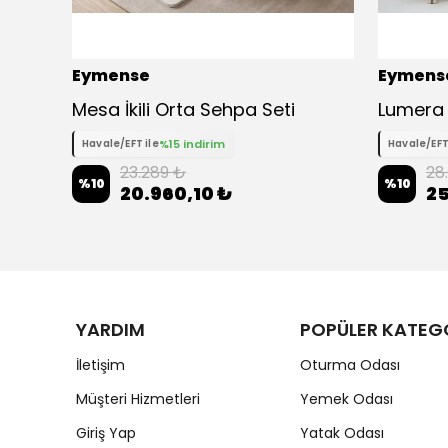
Eymense
Eymens
Mesa İkili Orta Sehpa Seti
Lumera 
%15 indirim
Havale/EFT ile
Havale/EFT
23.289 ₺
28
%
10
%
10
20.960,10 ₺
25
YARDIM
POPÜLER KATEG
İletişim
Oturma Odası
Müşteri Hizmetleri
Yemek Odası
Giriş Yap
Yatak Odası