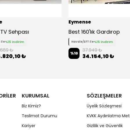
e
Eymense
TV Sehpası
Best 160'lık Gardırop
%15 indirim
%15 indirim
 ile
Havale/EFT ile
.689 ₺
37.949 ₺
%
10
.820,10 ₺
34.154,10 ₺
ORİLER
KURUMSAL
SÖZLEŞMELER
Biz Kimiz?
Üyelik Sözleşmesi
Teslimat Durumu
KVKK Aydınlatma Met
Kariyer
Gizlilik ve Güvenlik