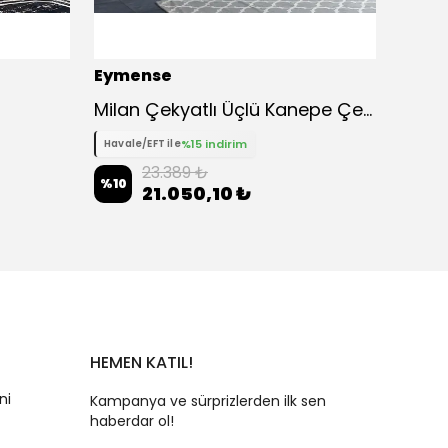
Eymense
Eyme
Milan Çekyatlı Üçlü Kanepe Çekyat - Mavi
Pia T
%15 indirim
Havale/EFT ile
Havale
23.389 ₺
%
10
%
10
21.050,10 ₺
HEMEN KATIL!
ni
Kampanya ve sürprizlerden ilk sen
haberdar ol!