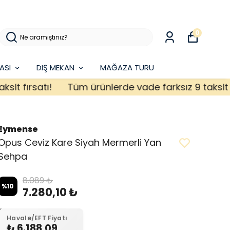
0
ASI
DIŞ MEKAN
MAĞAZA TURU
 fırsatı!
Tüm ürünlerde vade farksız 9 taksit fırs
Eymense
Opus Ceviz Kare Siyah Mermerli Yan
Sehpa
8.089 ₺
%
10
7.280,10 ₺
Havale/EFT Fiyatı
₺ 6.188,09