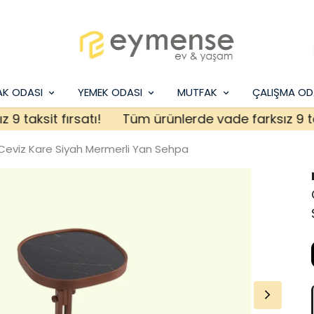
AK ODASI
YEMEK ODASI
MUTFAK
ÇALIŞMA OD
aksit fırsatı!
Tüm ürünlerde vade farksız 9 taksit
Ceviz Kare Siyah Mermerli Yan Sehpa