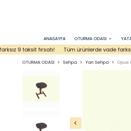
ANASAYFA
OTURMA ODASI
YAT
z 9 taksit fırsatı!
Tüm ürünlerde vade farksız 9 t
OTURMA ODASI
Sehpa
Yan Sehpa
Opus 