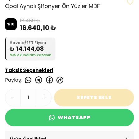
Opal Aynalı Şifonyer Ön Yüzler MDF
18.489 ₺
%
10
16.640,10 ₺
Havale/EFT Fiyatı
₺ 14.144,08
%15 ek indirim kazanın
Taksit Seçenekleri
Paylaş
:
SEPETE EKLE
WHATSAPP