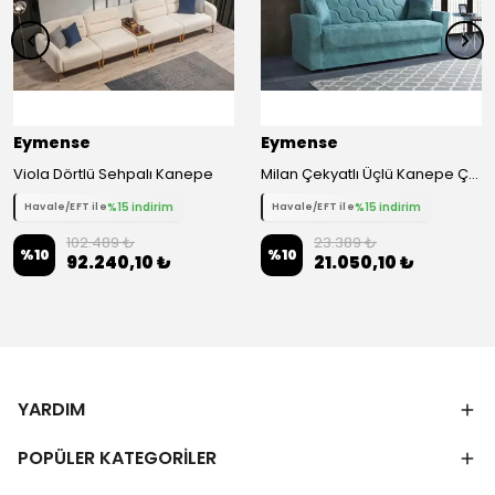
Eymense
Eymense
Viola Dörtlü Sehpalı Kanepe
Milan Çekyatlı Üçlü Kanepe Çekyat - Mavi
%15 indirim
%15 indirim
Havale/EFT ile
Havale/EFT ile
102.489 ₺
23.389 ₺
%
10
%
10
92.240,10 ₺
21.050,10 ₺
YARDIM
POPÜLER KATEGORİLER