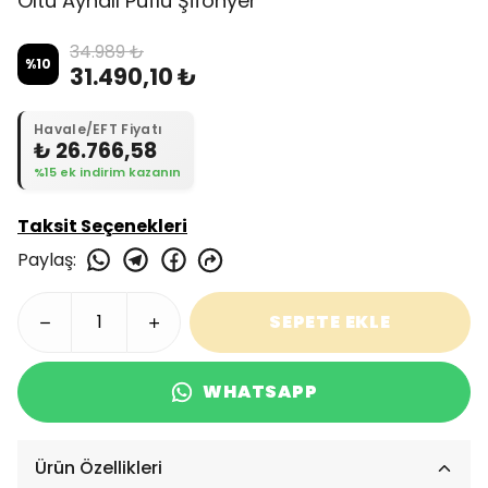
Oltu Aynalı Puflu Şifonyer
34.989 ₺
%
10
31.490,10 ₺
Havale/EFT Fiyatı
₺ 26.766,58
%15 ek indirim kazanın
Taksit Seçenekleri
Paylaş
:
SEPETE EKLE
WHATSAPP
Ürün Özellikleri