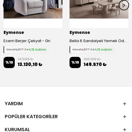
Eymense
Eymense
Ecem Berjer Çekyat - Gri
Bella 6 Sandalyeli Yemek Odası Takımı
%15 indirim
%15 indirim
Havale/EFT ile
Havale/EFT ile
14.589 ₺
166.189 ₺
%
10
%
10
13.130,10 ₺
149.570 ₺
YARDIM
POPÜLER KATEGORİLER
KURUMSAL