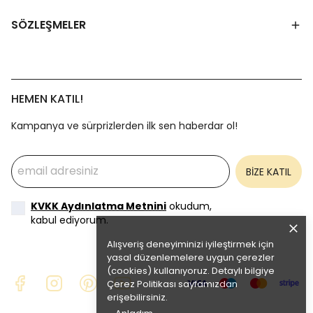
SÖZLEŞMELER
HEMEN KATIL!
Kampanya ve sürprizlerden ilk sen haberdar ol!
BİZE KATIL
KVKK Aydınlatma Metnini
okudum,
kabul ediyorum.
Alışveriş deneyiminizi iyileştirmek için
yasal düzenlemelere uygun çerezler
(cookies) kullanıyoruz. Detaylı bilgiye
Çerez Politikası
sayfamızdan
erişebilirsiniz.