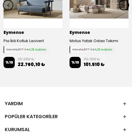
Eymense
Eymense
Pia İkili Koltuk Lacivert
Motus Yatak Odası Takımı
%15 indirim
%15 indirim
Havale/EFT ile
Havale/EFT ile
25.289 ₺
112.789 ₺
%
10
%
10
22.760,10 ₺
101.510 ₺
YARDIM
POPÜLER KATEGORİLER
KURUMSAL