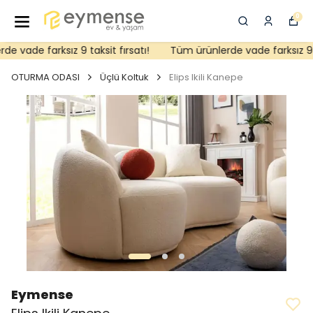
0
 vade farksız 9 taksit fırsatı!
Tüm ürünlerde vade farksız 9 tak
OTURMA ODASI
Üçlü Koltuk
Elips Ikili Kanepe
Eymense