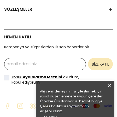
SÖZLEŞMELER
HEMEN KATIL!
Kampanya ve sürprizlerden ilk sen haberdar ol!
BİZE KATIL
KVKK Aydınlatma Metnini
okudum,
kabul ediyorum.
Alışveriş deneyiminizi iyileştirmek için
yasal düzenlemelere uygun çerezler
(cookies) kullanıyoruz. Detaylı bilgiye
Çerez Politikası
sayfamızdan
erişebilirsiniz.