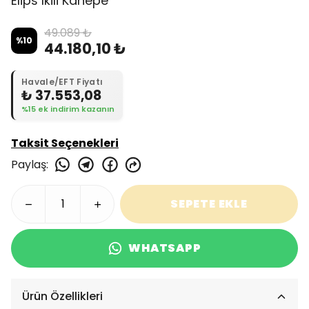
Elips Ikili Kanepe
49.089 ₺
%
10
44.180,10 ₺
Havale/EFT Fiyatı
₺ 37.553,08
%15 ek indirim kazanın
Taksit Seçenekleri
Paylaş
:
SEPETE EKLE
WHATSAPP
Ürün Özellikleri