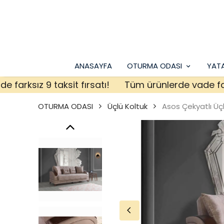
ANASAYFA
OTURMA ODASI
YAT
ksız 9 taksit fırsatı!
Tüm ürünlerde vade farksız 
OTURMA ODASI
Üçlü Koltuk
Asos Çekyatlı Ü