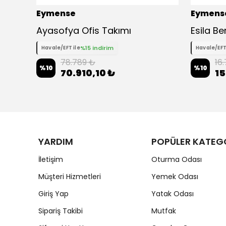
Eymense
Eymens
Ayasofya Ofis Takımı
Esila Be
%15 indirim
Havale/EFT ile
Havale/EFT
78.789 ₺
16
%
10
%
10
70.910,10 ₺
15
YARDIM
POPÜLER KATEG
İletişim
Oturma Odası
Müşteri Hizmetleri
Yemek Odası
Giriş Yap
Yatak Odası
Sipariş Takibi
Mutfak