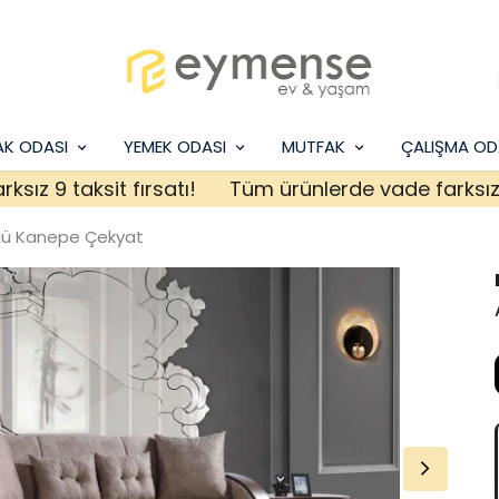
AK ODASI
YEMEK ODASI
MUTFAK
ÇALIŞMA OD
9 taksit fırsatı!
Tüm ürünlerde vade farksız 9 tak
çlü Kanepe Çekyat