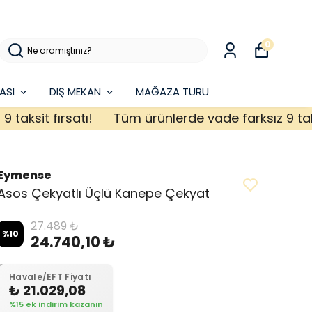
0
ASI
DIŞ MEKAN
MAĞAZA TURU
sit fırsatı!
Tüm ürünlerde vade farksız 9 taksit f
Eymense
Asos Çekyatlı Üçlü Kanepe Çekyat
27.489 ₺
%
10
24.740,10 ₺
Havale/EFT Fiyatı
₺ 21.029,08
%15 ek indirim kazanın