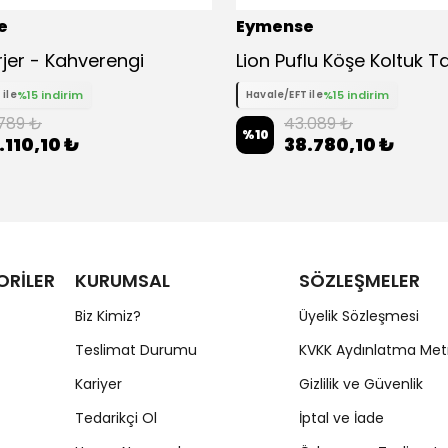
e
Eymense
rjer - Kahverengi
%15 indirim
%15 indirim
 ile
Havale/EFT ile
.789 ₺
43.089 ₺
%
10
.110,10 ₺
38.780,10 ₺
ORİLER
KURUMSAL
SÖZLEŞMELER
Biz Kimiz?
Üyelik Sözleşmesi
Teslimat Durumu
KVKK Aydınlatma Met
Kariyer
Gizlilik ve Güvenlik
Tedarikçi Ol
İptal ve İade