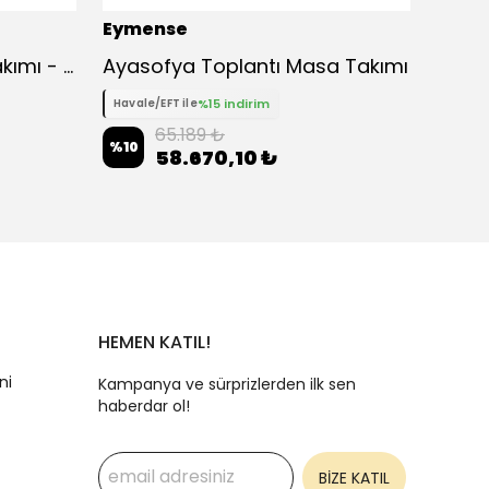
Eymense
Eyme
Lion Puflu Köşe Koltuk Takımı - Pembe
Ayasofya Toplantı Masa Takımı
Silva
%15 indirim
Havale/EFT ile
Havale
65.189 ₺
%
10
%
10
58.670,10 ₺
HEMEN KATIL!
ni
Kampanya ve sürprizlerden ilk sen
haberdar ol!
BİZE KATIL