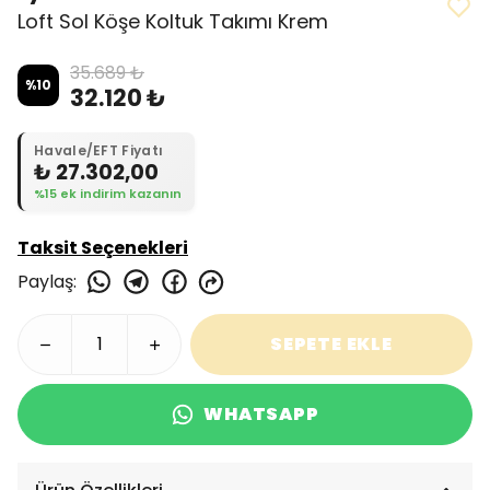
Loft Sol Köşe Koltuk Takımı Krem
35.689 ₺
%
10
32.120 ₺
Havale/EFT Fiyatı
₺ 27.302,00
%15 ek indirim kazanın
Taksit Seçenekleri
Paylaş
:
SEPETE EKLE
WHATSAPP