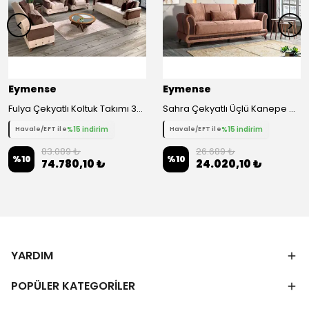
Eymense
Eymense
Fulya Çekyatlı Koltuk Takımı 3+3+1+1 - Kahverengi
Sahra Çekyatlı Üçlü Kanepe Çekyat
%15 indirim
%15 indirim
Havale/EFT ile
Havale/EFT ile
83.089 ₺
26.689 ₺
%
10
%
10
74.780,10 ₺
24.020,10 ₺
YARDIM
POPÜLER KATEGORİLER