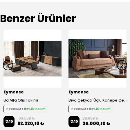
Benzer Ürünler
Eymense
Eymense
Ud Alfa Ofis Takımı
Diva Çekyatlı Üçlü Kanepe Çekyat - Kahverengi
%15 indirim
%15 indirim
Havale/EFT ile
Havale/EFT ile
103.589 ₺
28.889 ₺
%
10
%
10
93.230,10 ₺
26.000,10 ₺