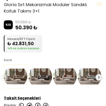
Gloria Sırt Mekanizmalı Modüler Sandıklı
Koltuk Takımı 3+1
55.989 ₺
%
10
50.390 ₺
Havale/EFT Fiyatı
₺ 42.831,50
%15 ek indirim kazanın
Renk
Taksit Seçenekleri
Paylaş
: